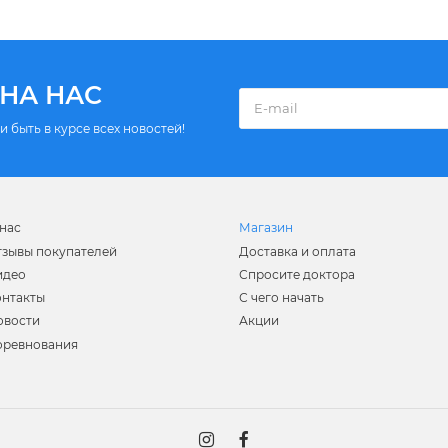
НА НАС
 быть в курсе всех новостей!
нас
Магазин
тзывы покупателей
Доставка и оплата
идео
Спросите доктора
онтакты
С чего начать
овости
Акции
оревнования