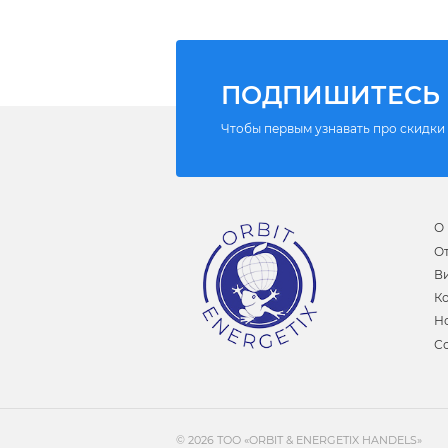
ПОДПИШИТЕСЬ 
Чтобы первым узнавать про скидки и
О 
О
В
К
Н
С
© 2026 ТОО «ORBIT & ENERGETIX HANDELS»