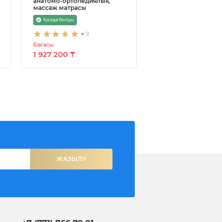
анатомо-ортопедиялық
ортопедиялық мат
массаж матрасы
(200*200 см.)
Қолда болуы
Қолда болуы
9
10
Бағасы:
Бағасы:
1 927 200 ₸
2 236 200 ₸
ЖАЗЫЛУ