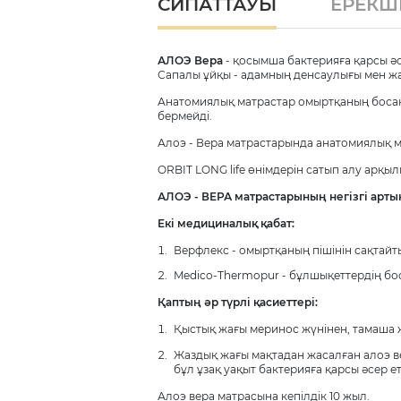
СИПАТТАУЫ
ЕРЕКШЕ
АЛОЭ Вера
- қосымша бактерияға қарсы әс
Сапалы ұйқы - адамның денсаулығы мен жа
Анатомиялық матрастар омыртқаның босаң
бермейді.
Алоэ - Вера матрастарында анатомиялық м
ORBIT LONG life өнімдерін сатып алу арқыл
АЛОЭ - ВЕРА матрастарының негізгі арт
Екі медициналық қабат:
Верфлекс - омыртқаның пішінін сақтайт
Medico-Thermopur - бұлшықеттердің бос
Қаптың әр түрлі қасиеттері:
Қыстық жағы меринос жүнінен, тамаша ж
Жаздық жағы мақтадан жасалған алоэ ве
бұл ұзақ уақыт бактерияға қарсы әсер ет
Алоэ вера матрасына кепілдік 10 жыл.