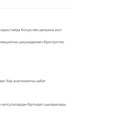
роздың пайда болуы мен дамуына жол
вациялық шешімдерімен біріктірілген.
рі" бар анатомиялық қабат.
н капсулалардан біртіндеп шығарылады,