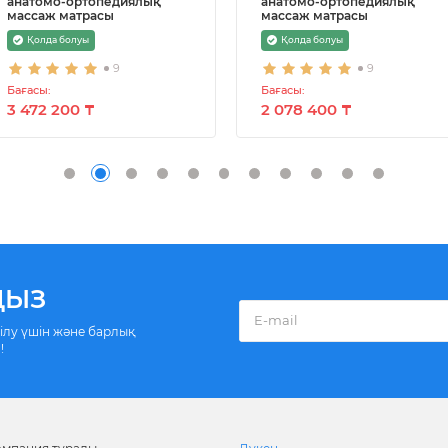
анатомо-ортопедиялық
анатомо-ортопедиялық
массаж матрасы
массаж матрасы
Қолда болуы
Қолда болуы
9
9
Бағасы:
Бағасы:
3 472 200 ₸
2 078 400 ₸
ҢЫЗ
білу үшін және барлық
!