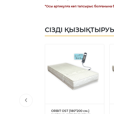
*Осы артикулға көп тапсырыс болғанына б
СІЗДІ ҚЫЗЫҚТЫРУ
T (200*200 см.)
ORBIT OST (180*200 см.)