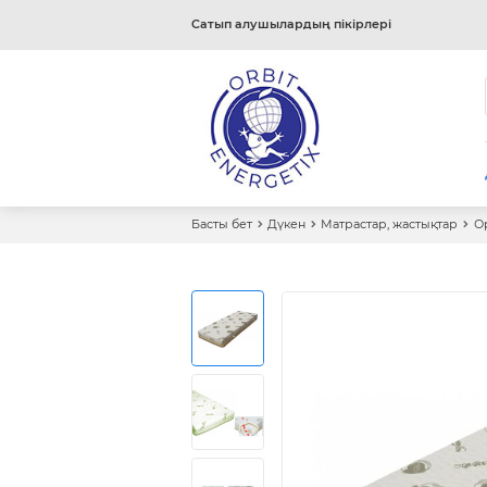
Сатып алушылардың пікірлері
Басты бет
Дүкен
Матрастар, жастықтар
О