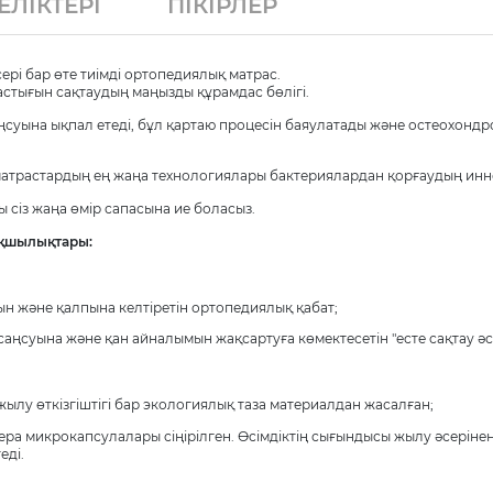
ЛІКТЕРІ
ПІКІРЛЕР
ері бар өте тиімді ортопедиялық матрас.
стығын сақтаудың маңызды құрамдас бөлігі.
суына ықпал етеді, бұл қартаю процесін баяулатады және остеохонд
атрастардың ең жаңа технологиялары бактериялардан қорғаудың инно
ы сіз жаңа өмір сапасына ие боласыз.
ықшылықтары:
ын және қалпына келтіретін ортопедиялық қабат;
аңсуына және қан айналымын жақсартуға көмектесетін "есте сақтау әсе
ылу өткізгіштігі бар экологиялық таза материалдан жасалған;
ра микрокапсулалары сіңірілген. Өсімдіктің сығындысы жылу әсеріне
еді.