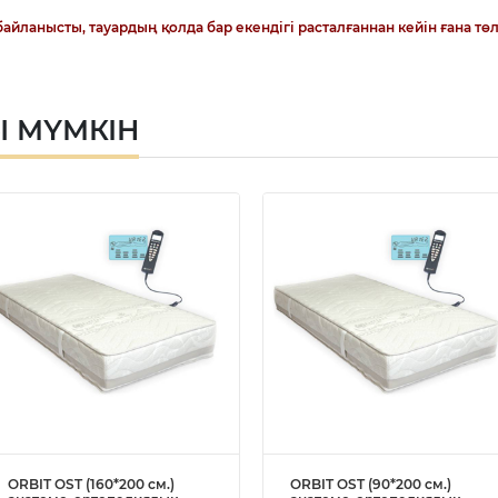
айланысты, тауардың қолда бар екендігі расталғаннан кейін ғана төл
Ы МҮМКІН
ORBIT OST (160*200 см.)
ORBIT OST (90*200 см.)