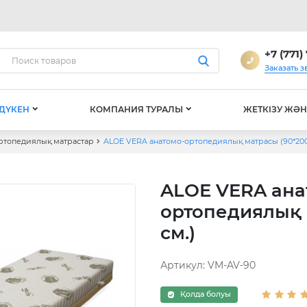
+7 (771)
Заказать з
ДҮКЕН
КОМПАНИЯ ТУРАЛЫ
ЖЕТКІЗУ ЖӘН
ртопедиялық матрастар
ALOE VERA анатомо-ортопедиялық матрасы (90*200
ALOE VERA ана
ортопедиялық 
см.)
Артикул:
VM-AV-90
Қолда болуы