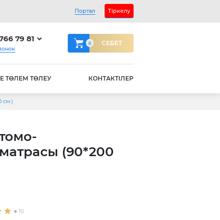
Портал
Тіркелу
 766 79 81
СЕБЕТ
0
вонок
Е ТӨЛЕМ ТӨЛЕУ
КОНТАКТІЛЕР
 см.)
томо-
матрасы (90*200
10