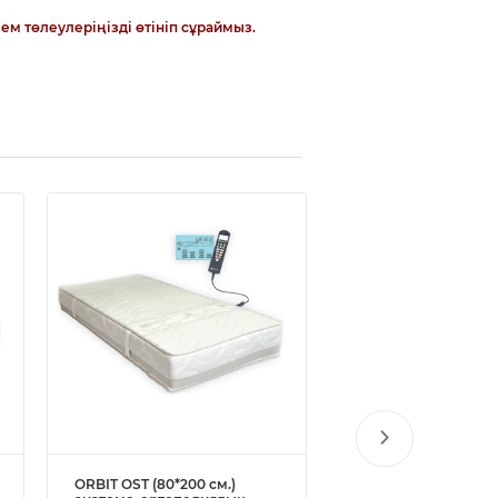
ем төлеулеріңізді өтініп сұраймыз.
ORBIT OST (80*200 см.)
ALOE VERA анатомо