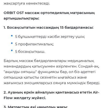
жақсартуға көмектеседі.
ORBIT
OST массаж ортопедиялық матрасының
артықшылықтары:
1. Босаңсытатын массаждың 15 бағдарламасы:
5 бұлшықеттерді кәсіби зерттеу үшін;
5 профилактикалық;
5 босаңсытқыш.
Барлық массаж бағдарламалары медициналық
мамандардың қатысуымен әзірленген. Сондай-ақ,
"ақылды оятқыш" функциясы бар, ол біз әдеттегі
оятқышқа қатысты сезінетін ыңғайсыз және
жағымсыз эмоцияларсыз оянуға мүмкіндік береді.
2. Ауаның еркін айналуын қамтамасыз ететін Air-
Flow желдету жүйесі.
3. Матрастың екі
«
ақылды
»
жағы: