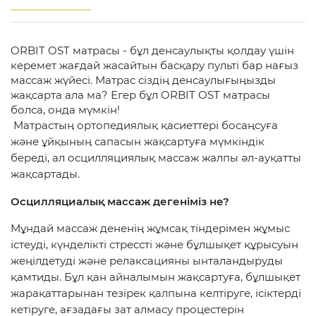
ORBIT OST матрасы - бұл денсаулықты қолдау үшін
керемет жағдай жасайтын басқару пульті бар нағыз
массаж жүйесі. Матрас сіздің денсаулығыңызды
жақсарта ала ма? Егер бұл ORBIT OST матрасы
болса, онда мүмкін!
Матрастың ортопедиялық қасиеттері босаңсуға
және ұйқының сапасын жақсартуға мүмкіндік
береді, ал осцилляциялық массаж жалпы әл-ауқатты
жақсартады.
Осцилляциалық массаж дегеніміз не?
Мұндай массаж дененің жұмсақ тіндерімен жұмыс
істеуді, күнделікті стрессті және бұлшықет құрысуын
жеңілдетуді және релаксацияны ынталандыруды
қамтиды. Бұл қан айналымын жақсартуға, бұлшықет
жарақаттарынан тезірек қалпына келтіруге, ісіктерді
кетіруге, ағзадағы зат алмасу процестерін