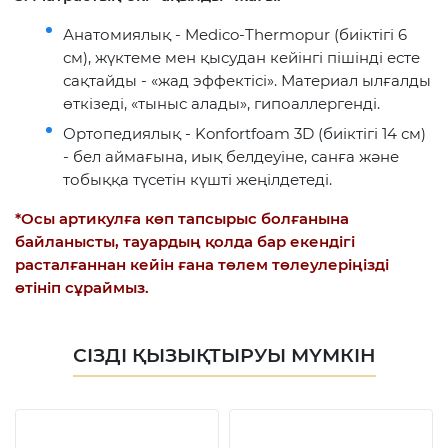
Анатомиялық - Medico-Thermopur (биіктігі 6
см), жүктеме мен қысудан кейінгі пішінді есте
сақтайды - «жад эффектісі». Материал ылғалды
өткізеді, «тыныс алады», гипоаллергенді.
Ортопедиялық - Konfortfoam 3D (биіктігі 14 см)
- бел аймағына, иық белдеуіне, санға және
тобыққа түсетін күшті жеңілдетеді.
*Осы артикулға көп тапсырыс болғанына
байланысты, тауардың қолда бар екендігі
расталғаннан кейін ғана төлем төлеулеріңізді
өтініп сұраймыз.
СІЗДІ ҚЫЗЫҚТЫРУЫ МҮМКІН