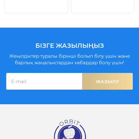
БІЗГЕ ЖАЗЫЛЫҢЫЗ
Жеңілдіктер туралы бірінші болып білу үшін және
барлық жаңалықтардан хабардар болу үшін!
ЖАЗЫЛУ