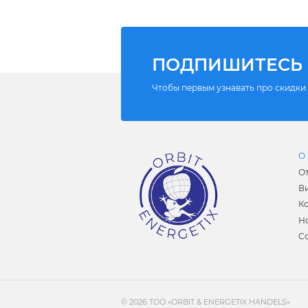
ПОДПИШИТЕСЬ 
Чтобы первым узнавать про скидки и
О 
О
В
К
Н
С
© 2026 ТОО «ORBIT & ENERGETIX HANDELS»