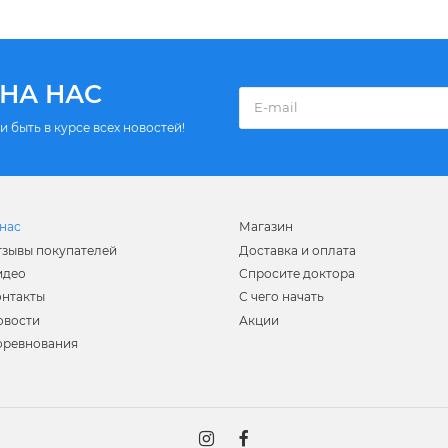
НА НАС
 быть в курсе всех новостей!
нас
Магазин
тзывы покупателей
Доставка и оплата
идео
Спросите доктора
онтакты
С чего начать
овости
Акции
оревнования