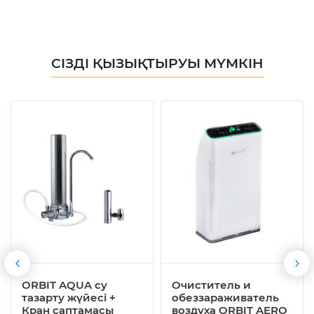
СІЗДІ ҚЫЗЫҚТЫРУЫ МҮМКІН
ORBIT AQUA су
Очиститель и
тазарту жүйесі +
обеззараживатель
Кран саптамасы
воздуха ORBIT AERO