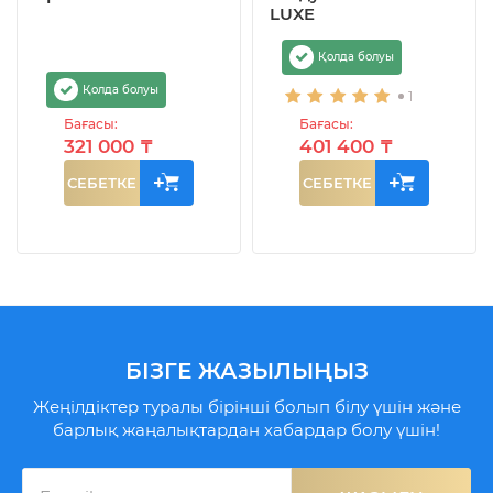
LUXE
Қолда болуы
Қолда болуы
1
Бағасы:
Бағасы:
321 000 ₸
401 400 ₸
СЕБЕТКЕ
СЕБЕТКЕ
БІЗГЕ ЖАЗЫЛЫҢЫЗ
Жеңілдіктер туралы бірінші болып білу үшін және
барлық жаңалықтардан хабардар болу үшін!